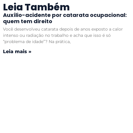
Leia Também
Auxílio-acidente por catarata ocupacional:
quem tem direito
Você desenvolveu catarata depois de anos exposto a calor
intenso ou radiação no trabalho e acha que isso é só
“problema de idade”? Na prática,
Leia mais »
Auxílio-acidente por perda auditiva (PAIR):
quem tem direito
Você trabalhou anos no barulho, começou a ouvir pior e acha
que perda de audição “não dá direito a nada”? Na prática, não
é assim.
Leia mais »
Auxílio-acidente por silicose: quem tem
direito