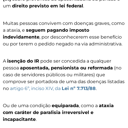
um
direito previsto em lei federal
.
Muitas pessoas convivem com doenças graves, como
a ataxia, e
seguem pagando imposto
indevidamente
, por desconhecerem esse benefício
ou por terem o pedido negado na via administrativa.
A
isenção do IR
pode ser concedida a qualquer
pessoa
aposentada, pensionista ou reformada
(no
caso de servidores públicos ou militares) que
comprove ser portadora de uma das doenças listadas
no
artigo 6º, inciso XIV, da
Lei nº 7.713/88
.
Ou de uma condição
equiparada
, como a
ataxia
com caráter de paralisia irreversível e
incapacitante
.