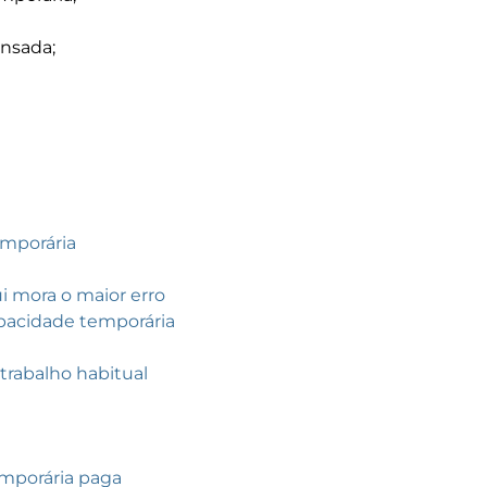
ensada;
emporária
i mora o maior erro
apacidade temporária
trabalho habitual
emporária paga