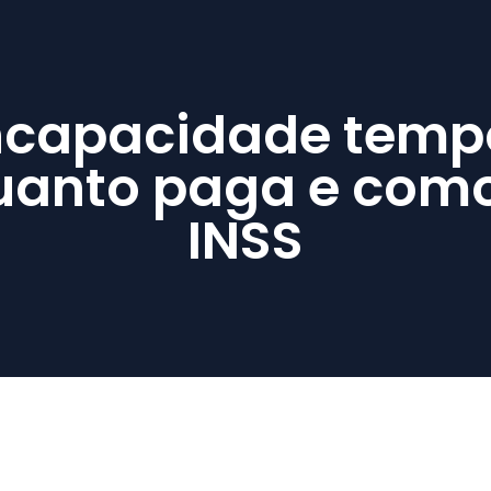
 incapacidade temp
quanto paga e com
INSS