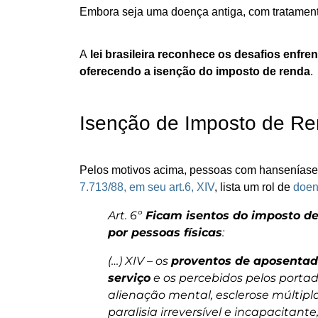
Embora seja uma doença antiga, com tratament
A
lei brasileira reconhece os desafios enfr
oferecendo a isenção do imposto de renda
.
Isenção de Imposto de R
Pelos motivos acima, pessoas com hanseníase s
7.713/88, em seu art.6, XIV
, lista um rol de
doen
Art. 6º
Ficam isentos do imposto de
por pessoas físicas
:
(…) XIV – os
proventos de aposentad
serviço
e os percebidos pelos portado
alienação mental, esclerose múltipl
paralisia irreversível e incapacitant