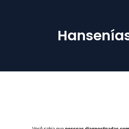
Hansenías
Você sabia que
pessoas diagnosticadas com 