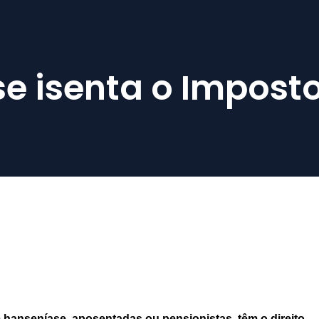
e isenta o Impost
hanseníase, aposentadas ou pensionistas, têm o direito