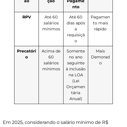
ão
ção
Pagame
nto
RPV
Até 60
Até 60
Pagamen
salários
dias após
to mais
mínimos
a
rápido
requisiçã
o
Precatóri
Acima de
Somente
Mais
o
60
no ano
Demorad
salários
seguinte
o
mínimos
à inclusão
na LOA
(Lei
Orçamen
tária
Anual)
Em 2025, considerando o salário mínimo de R$