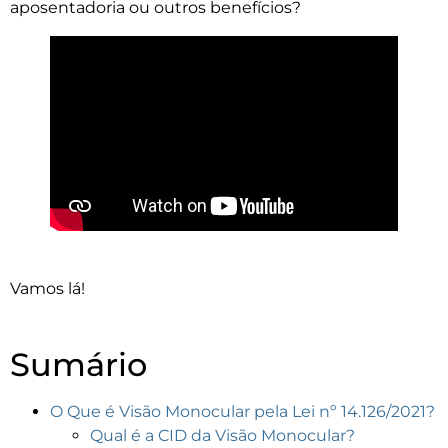
aposentadoria ou outros benefícios?
Vamos lá!
Sumário
O Que é Visão Monocular pela Lei nº 14.126/2021?
Qual é a CID da Visão Monocular?