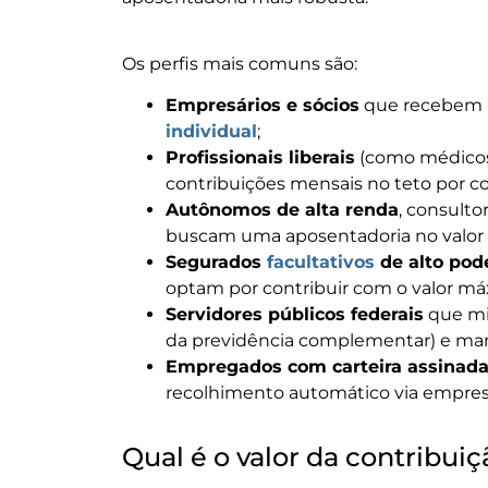
Os perfis mais comuns são:
Empresários e sócios
que recebem p
individual
;
Profissionais liberais
(como médicos,
contribuições mensais no teto por co
Autônomos de alta renda
, consulto
buscam uma aposentadoria no valor
Segurados
facultativos
de alto pode
optam por contribuir com o valor má
Servidores públicos federais
que mig
da previdência complementar) e man
Empregados com carteira assinad
recolhimento automático via empres
Qual é o valor da contribui