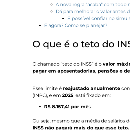
A nova regra “acaba” com todo
Dá para melhorar o valor antes 
É possível confiar no simu
E agora? Como se planejar?
O que é o teto do IN
O chamado “teto do INSS” é o
valor máxi
pagar em aposentadorias, pensões e dem
Esse limite é
reajustado anualmente
com
(INPC), e em
2025
, está fixado em:
R$ 8.157,41 por mê
s
Ou seja, mesmo que a média de salários d
INSS não pagará mais do que esse teto.