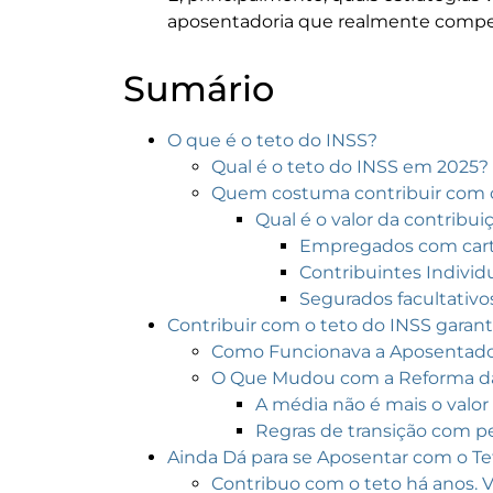
aposentadoria que realmente compe
Sumário
O que é o teto do INSS?
Qual é o teto do INSS em 2025?
Quem costuma contribuir com o
Qual é o valor da contribu
Empregados com cartei
Contribuintes Individ
Segurados facultativ
Contribuir com o teto do INSS garan
Como Funcionava a Aposentador
O Que Mudou com a Reforma da 
A média não é mais o valor 
Regras de transição com pe
Ainda Dá para se Aposentar com o Te
Contribuo com o teto há anos.