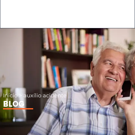
Início
>
auxílio acidente
BLOG