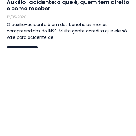
Auxílio-acidente: o que é, quem tem direito
e como receber
18/05/2026
O auxílio-acidente é um dos benefícios menos
compreendidos do INSS. Muita gente acredita que ele só
vale para acidente de
LEIA MAIS
1
2
3
…
44