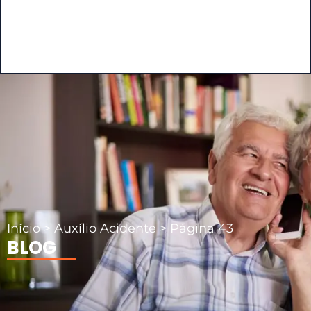
Início
>
Auxílio Acidente
>
Página 43
BLOG