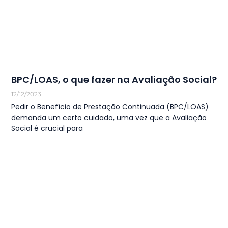
BPC/LOAS, o que fazer na Avaliação Social?
12/12/2023
Pedir o Benefício de Prestação Continuada (BPC/LOAS)
demanda um certo cuidado, uma vez que a Avaliação
Social é crucial para
LEIA MAIS
1
…
41
42
43
44