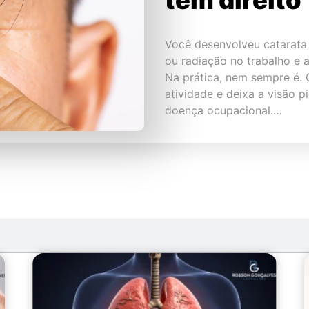
Você desenvolveu catarata 
ou radiação no trabalho e 
Na prática, nem sempre é. 
atividade e deixa a visão p
doença ocupacional.…