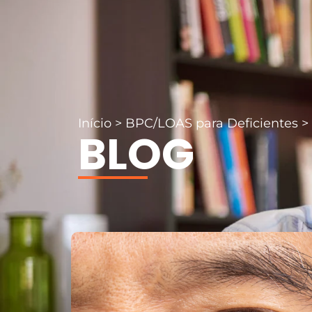
Início
>
BPC/LOAS para Deficientes
>
BLOG