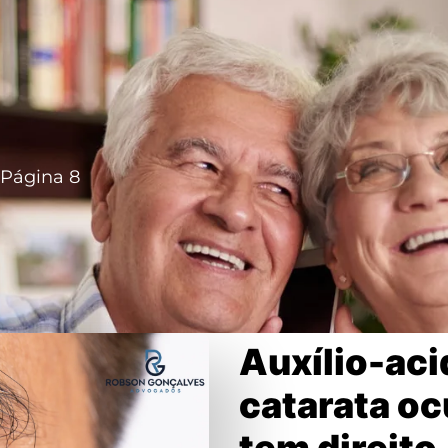
Página 8
Auxílio-aci
catarata o
tem direito