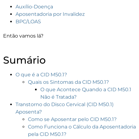
Auxílio-Doença
Aposentadoria por Invalidez
BPC/LOAS
Então vamos lá?
Sumário
O que é a CID M50.1?
Quais os Sintomas da CID M50.1?
O que Acontece Quando a CID M50.1
Não é Tratada?
Transtorno do Disco Cervical (CID M50.1)
Aposenta?
Como se Aposentar pelo CID M50.1?
Como Funciona o Cálculo da Aposentadoria
pela CID M50.1?