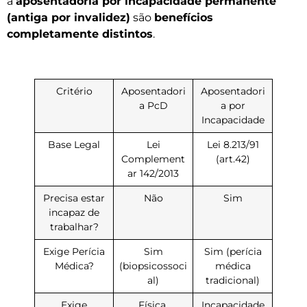
a
aposentadoria por incapacidade permanente
(antiga por invalidez)
são
benefícios
completamente distintos
.
Critério
Aposentadori
Aposentadori
a PcD
a por
Incapacidade
Base Legal
Lei
Lei 8.213/91
Complement
(art.42)
ar 142/2013
Precisa estar
Não
Sim
incapaz de
trabalhar?
Exige Perícia
Sim
Sim (perícia
Médica?
(biopsicossoci
médica
al)
tradicional)
Exige
Física,
Incapacidade