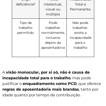
deficiência?
intelectual,
Total e
visual ou
Permanente.
múltipla
Tipo de
Pode
Não pode
trabalho
trabalhar
trabalhar,
permitido
normalmente,
existe a
inclusive
incapacidade
depois da
para o
aposentadoria
trabalho
.
A
visão monocular, por si só, não é causa de
incapacidade total para o trabalho
, mas pode
justificar o
enquadramento como PCD
, que oferece
regras de aposentadoria mais brandas
, tanto por
idade quanto por tempo de contribuição.