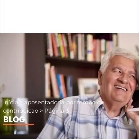
Início
>
aposentadoria por tempo de
contribuicao
>
Página 3
BLOG