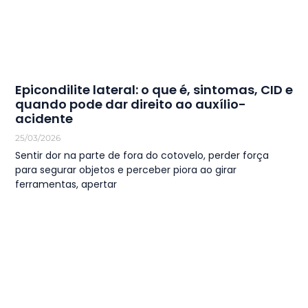
Epicondilite lateral: o que é, sintomas, CID e
quando pode dar direito ao auxílio-
acidente
25/03/2026
Sentir dor na parte de fora do cotovelo, perder força
para segurar objetos e perceber piora ao girar
ferramentas, apertar
LEIA MAIS
1
2
3
4
5
…
44