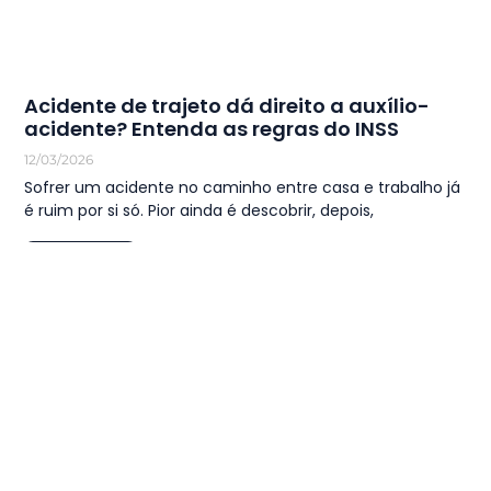
Acidente de trajeto dá direito a auxílio-
acidente? Entenda as regras do INSS
12/03/2026
Sofrer um acidente no caminho entre casa e trabalho já
é ruim por si só. Pior ainda é descobrir, depois,
LEIA MAIS
1
2
3
4
5
6
…
44