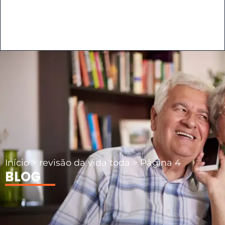
Início
>
revisão da vida toda
>
Página 4
BLOG