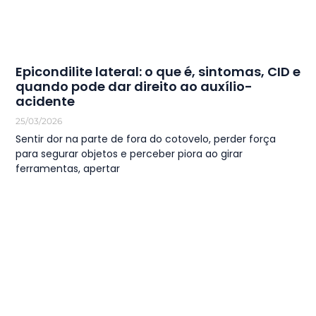
Epicondilite lateral: o que é, sintomas, CID e
quando pode dar direito ao auxílio-
acidente
25/03/2026
Sentir dor na parte de fora do cotovelo, perder força
para segurar objetos e perceber piora ao girar
ferramentas, apertar
LEIA MAIS
1
2
3
4
5
…
44