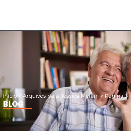
Início
>
Arquivos para Jessica Merlini
>
Página 3
BLOG