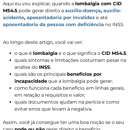
Aqui eu vou explicar, quando a
lombalgia com CID
M54.5
pode gerar direito a
auxílio-doença
,
auxílio-
acidente
,
aposentadoria por invalidez
e até
aposentadoria da pessoa com deficiência
no INSS.
Ao longo deste artigo, você vai ver:
o que é
lombalgia
e o que significa o
CID M54.5
;
quais sintomas e limitações costumam pesar na
análise do
INSS
;
quais são os principais
benefícios por
incapacidade
que a lombalgia pode gerar;
como funciona cada benefício, em linhas gerais,
em relação a requisitos e valor;
quais documentos ajudam na perícia e como
evitar erros que levam à negativa.
Assim, você já consegue ter uma boa noção se o seu
caso
pode ou não
gerar direito a benefício.