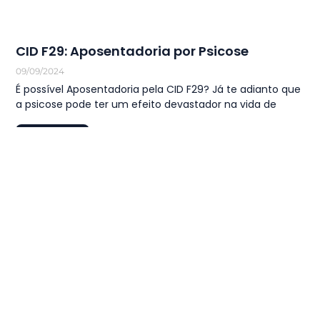
CID F29: Aposentadoria por Psicose
09/09/2024
É possível Aposentadoria pela CID F29? Já te adianto que
a psicose pode ter um efeito devastador na vida de
LEIA MAIS
1
…
28
29
30
31
32
…
44