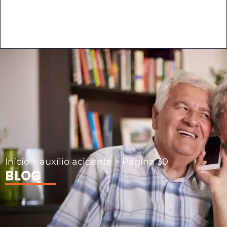
Início
>
auxílio acidente
>
Página 30
BLOG