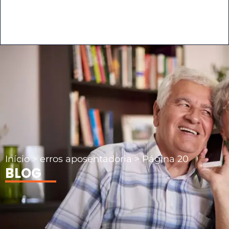
Início
>
erros aposentadoria
>
Página 20
BLOG