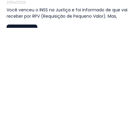
21/04/2025
Você venceu o INSS na Justiça e foi informado de que vai
receber por RPV (Requisição de Pequeno Valor). Mas,
LEIA MAIS
1
…
18
19
20
21
22
…
44