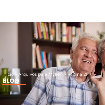
Início
>
Arquivos para Myllen
>
Página 21
BLOG