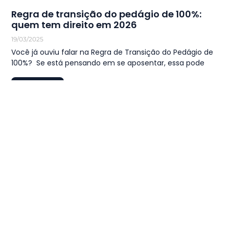
Regra de transição do pedágio de 100%:
quem tem direito em 2026
19/03/2025
Você já ouviu falar na Regra de Transição do Pedágio de
100%? Se está pensando em se aposentar, essa pode
LEIA MAIS
1
…
19
20
21
22
23
…
44