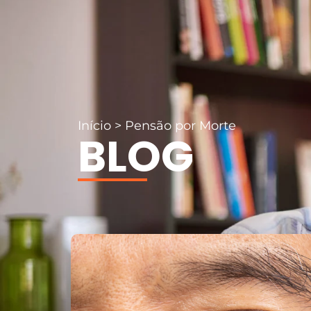
Início
>
Pensão por Morte
BLOG