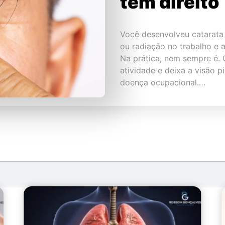
tem direito
Você desenvolveu catarata 
ou radiação no trabalho e 
Na prática, nem sempre é. 
atividade e deixa a visão p
doença ocupacional.…