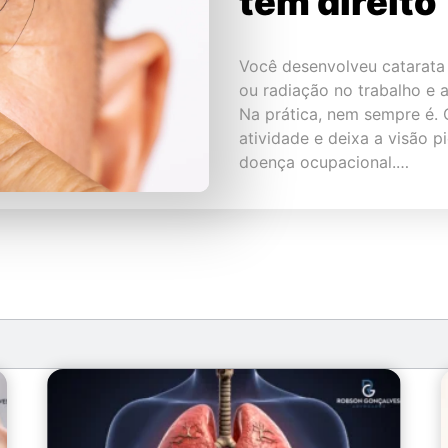
tem direito
Você desenvolveu catarata 
ou radiação no trabalho e 
Na prática, nem sempre é. 
atividade e deixa a visão p
doença ocupacional.…