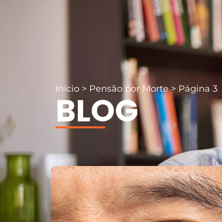
Início
>
Pensão por Morte
>
Página 3
BLOG