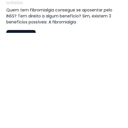
14/11/2024
Quem tem Fibromialgia consegue se aposentar pelo
INSS? Tem direito a algum benefício? Sim, existem 3
benefícios possíveis: A fibromialgia
LEIA MAIS
1
…
24
25
26
27
28
…
44