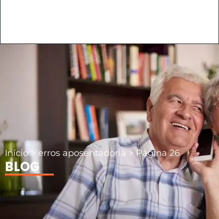
Início
>
erros aposentadoria
>
Página 26
BLOG