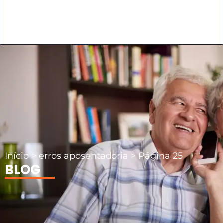
Início
>
erros aposentadoria
>
Página 25
BLOG