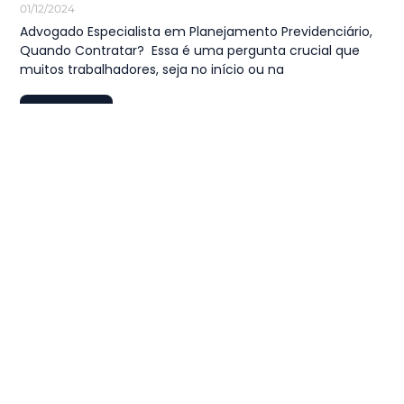
01/12/2024
Advogado Especialista em Planejamento Previdenciário,
Quando Contratar? Essa é uma pergunta crucial que
muitos trabalhadores, seja no início ou na
LEIA MAIS
1
…
23
24
25
26
27
…
44