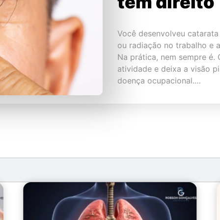
tem direito
Você desenvolveu catarata 
ou radiação no trabalho e 
Na prática, nem sempre é. 
atividade e deixa a visão p
doença ocupacional.…