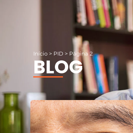
Início
>
PID
>
Página 2
BLOG