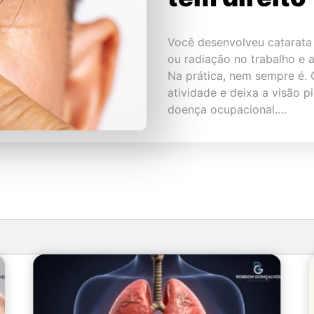
Você desenvolveu catarata 
ou radiação no trabalho e 
Na prática, nem sempre é. 
atividade e deixa a visão p
doença ocupacional.…