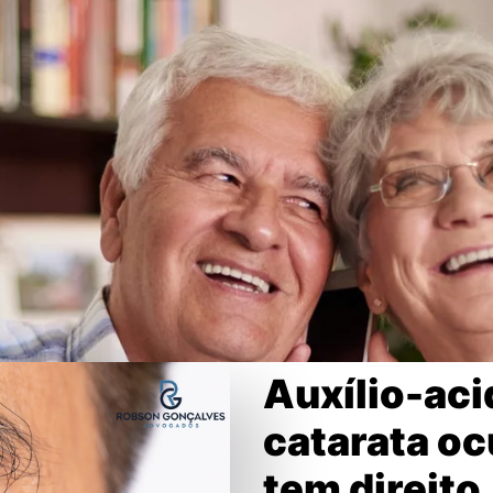
Auxílio-aci
catarata o
tem direito