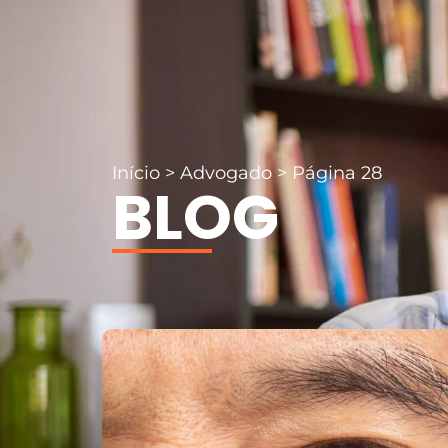
Início
>
Advogado
>
Página 28
BLOG