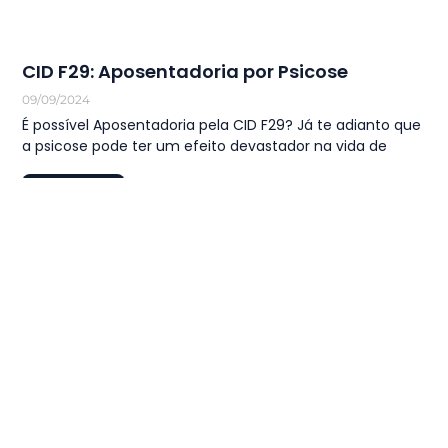
CID F29: Aposentadoria por Psicose
09/09/2024
É possível Aposentadoria pela CID F29? Já te adianto que
a psicose pode ter um efeito devastador na vida de
LEIA MAIS
1
…
28
29
30
31
32
…
44