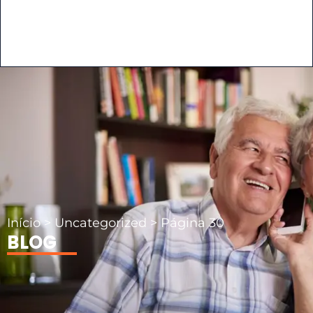
Início
>
Uncategorized
>
Página 30
BLOG