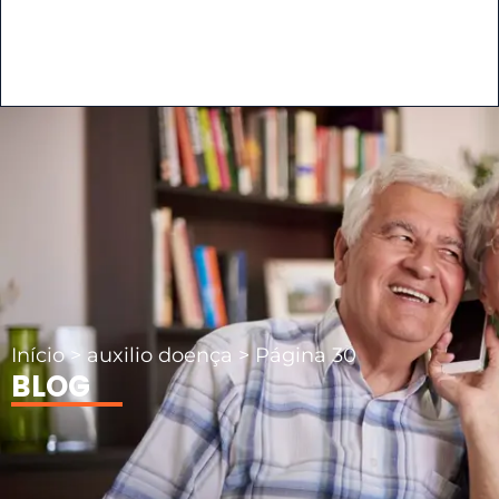
Início
>
auxilio doença
>
Página 30
BLOG