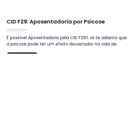
CID F29: Aposentadoria por Psicose
09/09/2024
É possível Aposentadoria pela CID F29? Já te adianto que
a psicose pode ter um efeito devastador na vida de
LEIA MAIS
1
…
28
29
30
31
32
…
44