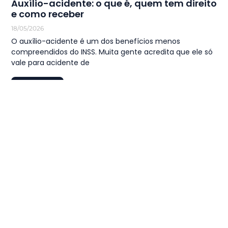
Auxílio-acidente: o que é, quem tem direito
e como receber
18/05/2026
O auxílio-acidente é um dos benefícios menos
compreendidos do INSS. Muita gente acredita que ele só
vale para acidente de
LEIA MAIS
1
2
3
…
44