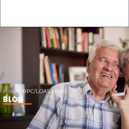
Início
>
BPC/LOAS Idoso
BLOG