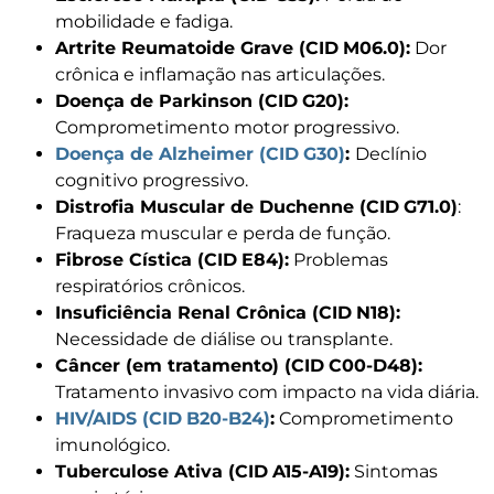
mobilidade e fadiga.
Artrite Reumatoide Grave (CID
M06.0):
Dor
crônica e inflamação nas articulações.
Doença de Parkinson (CID
G20):
Comprometimento motor progressivo.
Doença de Alzheimer (CID
G30)
:
Declínio
cognitivo progressivo.
Distrofia Muscular de Duchenne (CID
G71.0)
:
Fraqueza muscular e perda de função.
Fibrose Cística (CID
E84):
Problemas
respiratórios crônicos.
Insuficiência Renal Crônica (CID
N18):
Necessidade de diálise ou transplante.
Câncer (em tratamento) (CID
C00-D48):
Tratamento invasivo com impacto na vida diária.
HIV/AIDS (CID
B20-B24)
:
Comprometimento
imunológico.
Tuberculose Ativa (CID
A15-A19):
Sintomas