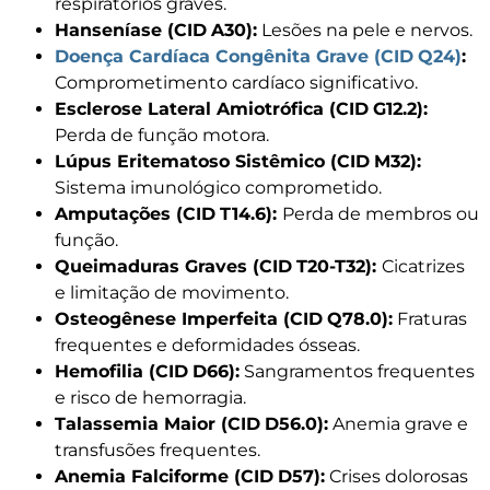
respiratórios graves.
Hanseníase (CID
A30):
Lesões na pele e nervos.
Doença Cardíaca Congênita Grave (CID
Q24)
:
Comprometimento cardíaco significativo.
Esclerose Lateral Amiotrófica (CID
G12.2):
Perda de função motora.
Lúpus Eritematoso Sistêmico (CID
M32):
Sistema imunológico comprometido.
Amputações (CID
T14.6):
Perda de membros ou
função.
Queimaduras Graves (CID
T20-T32):
Cicatrizes
e limitação de movimento.
Osteogênese Imperfeita (CID
Q78.0):
Fraturas
frequentes e deformidades ósseas.
Hemofilia (CID
D66):
Sangramentos frequentes
e risco de hemorragia.
Talassemia Maior (CID
D56.0):
Anemia grave e
transfusões frequentes.
Anemia Falciforme (CID
D57):
Crises dolorosas